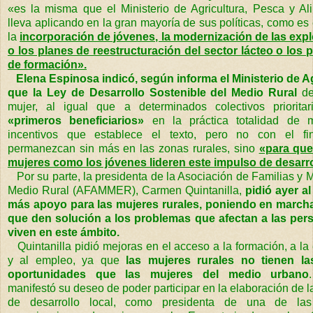
«es la misma que el Ministerio de Agricultura, Pesca y Al
lleva aplicando en la gran mayoría de sus políticas, como es
la
incorporación de jóvenes, la modernización de las exp
o los planes de reestructuración del sector lácteo o los
de formación».
Elena Espinosa indicó, según informa el Ministerio de Ag
que la Ley de Desarrollo Sostenible del Medio Rural
def
mujer, al igual que a determinados colectivos priorita
«primeros beneficiarios»
en la práctica totalidad de 
incentivos que establece el texto, pero no con el f
permanezcan sin más en las zonas rurales, sino
«para que
mujeres como los jóvenes lideren este impulso de desarro
Por su parte, la presidenta de la Asociación de Familias y 
Medio Rural (AFAMMER), Carmen Quintanilla,
pidió ayer a
más apoyo para las mujeres rurales, poniendo en marcha
que den solución a los problemas que afectan a las pe
viven en este ámbito.
Quintanilla pidió mejoras en el acceso a la formación, a la
y al empleo, ya que
las mujeres rurales no tienen l
oportunidades que las mujeres del medio urbano
manifestó su deseo de poder participar en la elaboración de la
de desarrollo local, como presidenta de una de la