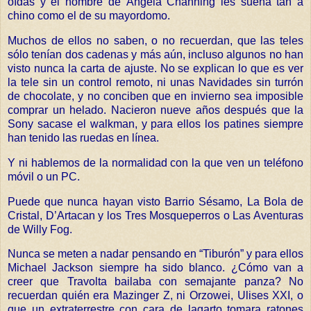
oídas y el nombre de Ángela Channing les suena tan a
chino como el de su mayordomo.
Muchos de ellos no saben, o no recuerdan, que las teles
sólo tenían dos cadenas y más aún, incluso algunos no han
visto nunca la carta de ajuste. No se explican lo que es ver
la tele sin un control remoto, ni unas Navidades sin turrón
de chocolate, y no conciben que en invierno sea imposible
comprar un helado. Nacieron nueve años después que la
Sony sacase el walkman, y para ellos los patines siempre
han tenido las ruedas en línea.
Y ni hablemos de la normalidad con la que ven un teléfono
móvil o un PC.
Puede que nunca hayan visto Barrio Sésamo, La Bola de
Cristal, D’Artacan y los Tres Mosqueperros o Las Aventuras
de Willy Fog.
Nunca se meten a nadar pensando en “Tiburón” y para ellos
Michael Jackson siempre ha sido blanco. ¿Cómo van a
creer que Travolta bailaba con semajante panza? No
recuerdan quién era Mazinger Z, ni Orzowei, Ulises XXI, o
que un extraterrestre con cara de lagarto tomara ratones