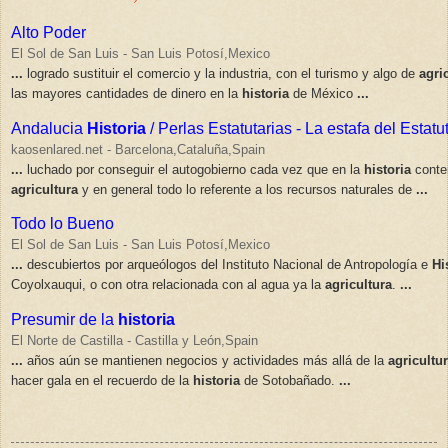
Alto Poder
El Sol de San Luis - San Luis Potosí,Mexico
...
logrado sustituir el comercio y la industria, con el turismo y algo de
agri
las mayores cantidades de dinero en la
historia
de México
...
Andalucia
Historia
/ Perlas Estatutarias - La estafa del Estat
kaosenlared.net - Barcelona,Cataluña,Spain
...
luchado por conseguir el autogobierno cada vez que en la
historia
conte
agricultura
y en general todo lo referente a los recursos naturales de
...
Todo lo Bueno
El Sol de San Luis - San Luis Potosí,Mexico
...
descubiertos por arqueólogos del Instituto Nacional de Antropología e
Hi
Coyolxauqui, o con otra relacionada con al agua ya la
agricultura
.
...
Presumir de la
historia
El Norte de Castilla - Castilla y León,Spain
...
años aún se mantienen negocios y actividades más allá de la
agricultu
hacer gala en el recuerdo de la
historia
de Sotobañado.
...