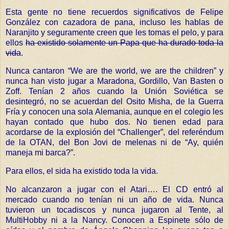
Esta gente no tiene recuerdos significativos de Felipe
González con cazadora de pana, incluso les hablas de
Naranjito y seguramente creen que les tomas el pelo, y para
ellos
ha existido solamente un Papa que ha durado toda la
vida
.
Nunca cantaron “We are the world, we are the children” y
nunca han visto jugar a Maradona, Gordillo, Van Basten o
Zoff. Tenían 2 años cuando la Unión Soviética se
desintegró, no se acuerdan del Osito Misha, de la Guerra
Fría y conocen una sola Alemania, aunque en el colegio les
hayan contado que hubo dos. No tienen edad para
acordarse de la explosión del “Challenger”, del referéndum
de la OTAN, del Bon Jovi de melenas ni de “Ay, quién
maneja mi barca?”.
Para ellos, el sida ha existido toda la vida.
No alcanzaron a jugar con el Atari…. El CD entró al
mercado cuando no tenían ni un año de vida. Nunca
tuvieron un tocadiscos y nunca jugaron al Tente, al
MultiHobby ni a la Nancy. Conocen a Espinete sólo de