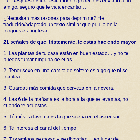
17. Después de leer este monólogo decides enviarlo a un
amigo, seguro que le va a encantar…
¿Necesitan más razones para deprimirte? He
traducido/adaptado
un texto similar que pulula en la
blogoesfera inglesa
.
21 señales de que, tristemente, te estás haciendo mayor
1. Las plantas de tu casa están en buen estado… y no te
puedes fumar ninguna de ellas.
2. Tener sexo en una camita de soltero es algo que ni se
plantea.
3. Guardas más comida que cerveza en la nevera.
4. Las 6 de la mañana es la hora a la que te levantas, no
cuando te acuestas.
5. Tú música favorita es la que suena en el ascensor.
6. Te interesa el canal del tiempo.
7. Tus amigos se casan y se divorcian… en lugar de