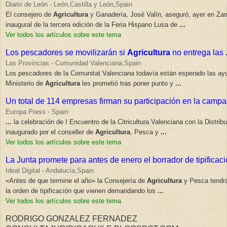
Diario de León - León,Castilla y León,Spain
El consejero de
Agricultura
y Ganadería, José Valín, aseguró, ayer en Zam
inaugural de la tercera edición de la Feria Hispano Lusa de
...
Ver todos los artículos sobre este tema
Los pescadores se movilizarán si
Agricultura
no entrega las
Las Provincias - Comunidad Valenciana,Spain
Los pescadores de la Comunitat Valenciana todavía están esperado las ay
Ministerio de
Agricultura
les prometió tras poner punto y
...
Un total de 114 empresas firman su participación en la camp
Europa Press - Spain
...
la celebración de I Encuentro de la Citricultura Valenciana con la Distribu
inaugurado por el conseller de
Agricultura
, Pesca y
...
Ver todos los artículos sobre este tema
La Junta promete para antes de enero el borrador de tipificac
Ideal Digital - Andalucía,Spain
«Antes de que termine el año» la Consejería de
Agricultura
y Pesca tendrá
la orden de tipificación que vienen demandando los
...
Ver todos los artículos sobre este tema
RODRIGO GONZALEZ FERNADEZ