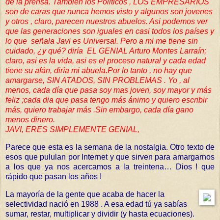
de la prensa. También los Politicos , LOS EMPRESARIOS
son de caras que nunca hemos visto y algunos son jovenes
y otros , claro, parecen nuestros abuelos. Asi podemos ver
que las generaciones son iguales en casi todos los países y
lo que señala Javi es Universal. Pero a mi me tiene sin
cuidado, ¿y qué? diría EL GENIAL Arturo Montes Larraín;
claro, asi es la vida, asi es el proceso natural y cada edad
tiene su afán, diría mi abuela.Por lo tanto , no hay que
amargarse, SIN ATADOS, SIN PROBLEMAS . Yo , al
menos, cada día que pasa soy mas joven, soy mayor y más
feliz ;cada dia que pasa tengo más ánimo y quiero escribir
más, quiero trabajar más .Sin embargo, cada día gano
menos dinero.
JAVI, ERES SIMPLEMENTE GENIAL,
Parece que esta es la semana de la nostalgia. Otro texto de
esos que pululan por Internet y que sirven para amargarnos
a los que ya nos acercamos a la treintena… Dios ! que
rápido que pasan los años !
La mayoría de la gente que acaba de hacer la
selectividad nació en 1988 . A esa edad tú ya sabías
sumar, restar, multiplicar y dividir (y hasta ecuaciones).