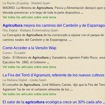
La Razón (España) - Mardrid,Spain
MADRID- La Ministra de
Agricultura
, Pesca y Alimentación destacó ayer q
elevada presencia» a lo largo de toda la parte dispositiva
...
Ver todos los artículos sobre este tema
Agricultura
mejora los caminos del Cambrón y de Esparrago
Hoy Digital - Badajoz,Extremadura,Spain
La Concejalía de
Agricultura
de ha comenzado a reparar con el parque de 
caminos rurales del Cambrón y de Esparragosa.
...
Como Acceder a la Versión Wap
Correo - Ecuador
Quito.- El Ministro de
Agricultura
y Ganadería, ingeniero Pablo Rizzo, anu
Ejecutivo No. 1860, el Gobierno
...
Ver todos los artículos sobre este tema
La Fira del Torró d’Agramunt, referente de los nuevos cultivos
La Mañana Digital - Lleida,Spain
El conseller de
Agricultura
, Jordi Williams Carnés, dijo que la Fira del Torr
Agramunt “ha de ser el certamen referente de los
...
Ver todos los artículos sobre este tema
El valor de la
agricultura
ecológica crece un 30% cada año
..